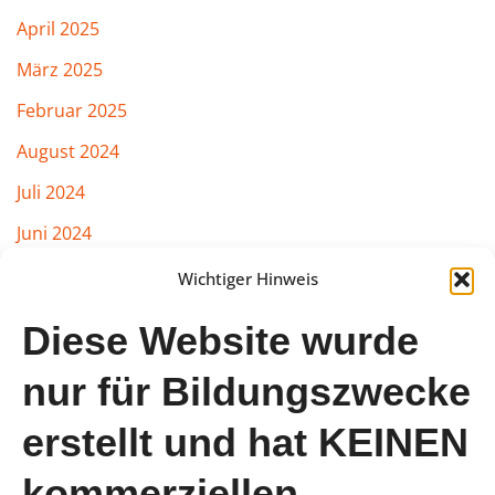
April 2025
März 2025
Februar 2025
August 2024
Juli 2024
Juni 2024
März 2024
Wichtiger Hinweis
Februar 2024
Diese Website wurde
Januar 2024
nur für Bildungszwecke
August 2023
erstellt und hat KEINEN
Juli 2023
Juni 2023
kommerziellen