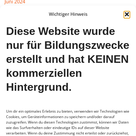
Juni 2024
März 2024
Wichtiger Hinweis
Februar 2024
Diese Website wurde
Januar 2024
nur für Bildungszwecke
August 2023
erstellt und hat KEINEN
Juli 2023
Juni 2023
kommerziellen
Mai 2023
Hintergrund.
April 2023
Um dir ein optimales Erlebnis zu bieten, verwenden wir Technologien wie
Cookies, um Geräteinformationen zu speichern und/oder darauf
zuzugreifen. Wenn du diesen Technologien zustimmst, können wir Daten
wie das Surfverhalten oder eindeutige IDs auf dieser Website
verarbeiten. Wenn du deine Zustimmung nicht erteilst oder zurückziehst,