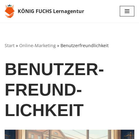
KÖNIG FUCHS Lernagentur
Zum
Inhalt
springen
Start
»
Online-Marketing
»
Benutzer­freund­lichkeit
BENUTZER­
FREUND­
LICHKEIT