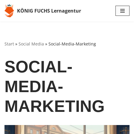
KÖNIG FUCHS Lernagentur
Zum
Inhalt
springen
Start
»
Social Media
»
Social-Media-Marketing
SOCIAL-
MEDIA-
MARKETING