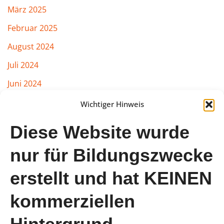
März 2025
Februar 2025
August 2024
Juli 2024
Juni 2024
März 2024
Wichtiger Hinweis
Februar 2024
Diese Website wurde
Januar 2024
nur für Bildungszwecke
August 2023
erstellt und hat KEINEN
Juli 2023
Juni 2023
kommerziellen
Mai 2023