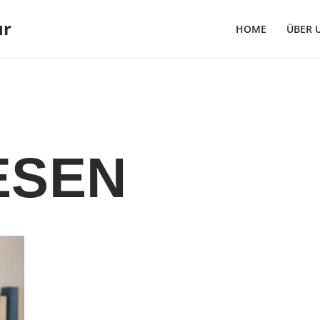
ur
HOME
ÜBER 
ESEN