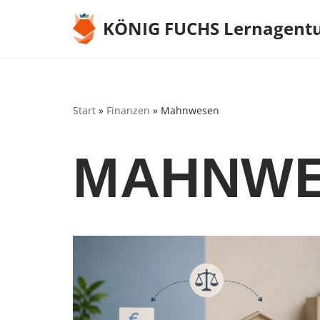
KÖNIG FUCHS Lernagent
Zum
Inhalt
springen
Start
»
Finanzen
»
Mahnwesen
MAHNW