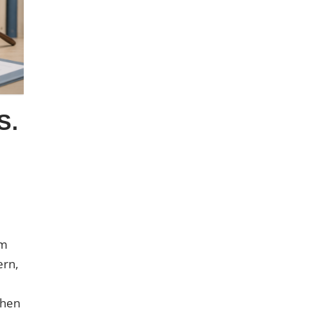
S.
um
ern,
chen