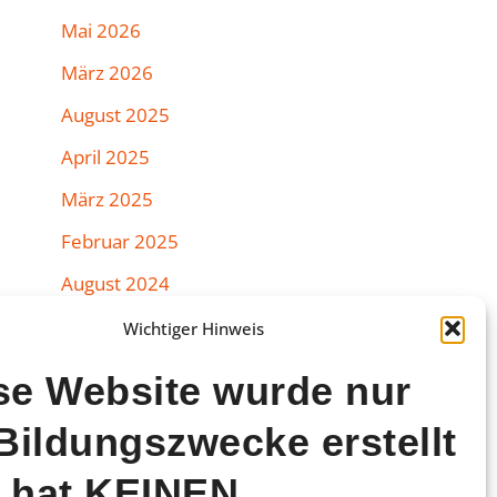
Mai 2026
März 2026
August 2025
April 2025
März 2025
Februar 2025
August 2024
Juli 2024
Wichtiger Hinweis
Juni 2024
se Website wurde nur
März 2024
 Bildungszwecke erstellt
Februar 2024
 hat KEINEN
Januar 2024