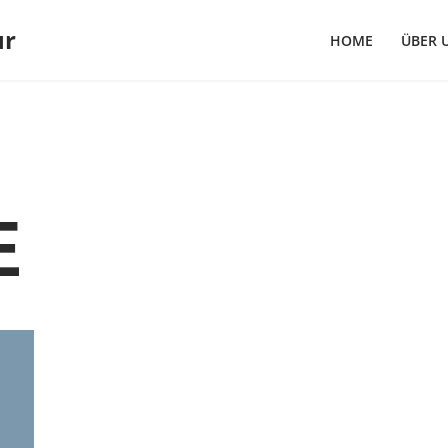
ur
HOME
ÜBER 
E