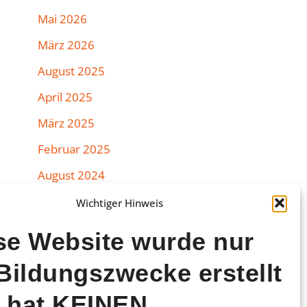
Mai 2026
März 2026
August 2025
April 2025
März 2025
Februar 2025
August 2024
Juli 2024
Wichtiger Hinweis
Juni 2024
se Website wurde nur
März 2024
 Bildungszwecke erstellt
Februar 2024
 hat KEINEN
Januar 2024