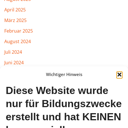
April 2025
März 2025
Februar 2025
August 2024
Juli 2024
Juni 2024
März 2024
Wichtiger Hinweis
Februar 2024
Diese Website wurde
Januar 2024
nur für Bildungszwecke
August 2023
erstellt und hat KEINEN
Juli 2023
Juni 2023