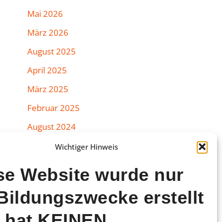
Mai 2026
März 2026
August 2025
April 2025
März 2025
Februar 2025
August 2024
Juli 2024
Wichtiger Hinweis
Juni 2024
se Website wurde nur
März 2024
 Bildungszwecke erstellt
Februar 2024
 hat KEINEN
Januar 2024