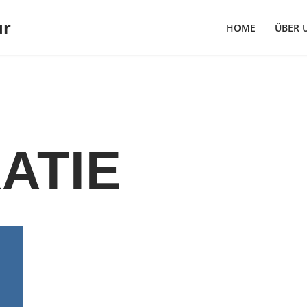
ur
HOME
ÜBER 
ATIE