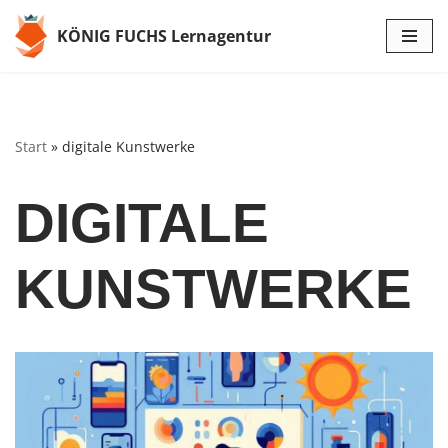
KÖNIG FUCHS Lernagentur
Zum
Inhalt
springen
Start
»
digitale Kunstwerke
DIGITALE
KUNSTWERKE