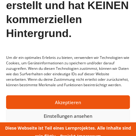
erstellt und hat KEINEN
Juli 2023
Juni 2023
kommerziellen
Mai 2023
Hintergrund.
April 2023
Um dir ein optimales Erlebnis zu bieten, verwenden wir Technologien wie
Cookies, um Geräteinformationen zu speichern und/oder darauf
zuzugreifen. Wenn du diesen Technologien zustimmst, können wir Daten
wie das Surfverhalten oder eindeutige IDs auf dieser Website
verarbeiten. Wenn du deine Zustimmung nicht erteilst oder zurückziehst,
können bestimmte Merkmale und Funktionen beeinträchtigt werden.
AGB
Datenschutz
Impressum
FAQ
Akzeptieren
Einstellungen ansehen
Diese Webseite ist Teil eines Lernprojektes. Alle Inhalte sind
Datenschutz
Impressum