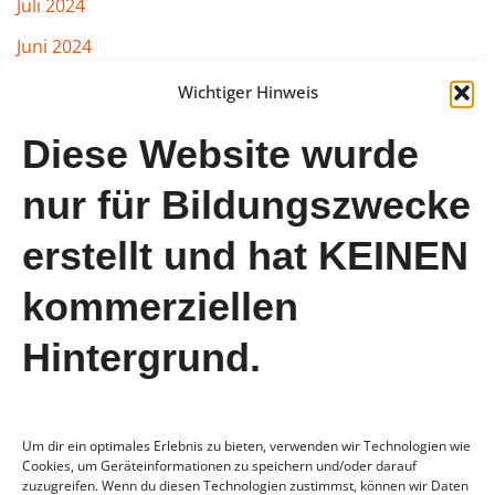
Juli 2024
Juni 2024
März 2024
Wichtiger Hinweis
Februar 2024
Diese Website wurde
Januar 2024
nur für Bildungszwecke
August 2023
erstellt und hat KEINEN
Juli 2023
Juni 2023
kommerziellen
Mai 2023
Hintergrund.
April 2023
Um dir ein optimales Erlebnis zu bieten, verwenden wir Technologien wie
Cookies, um Geräteinformationen zu speichern und/oder darauf
zuzugreifen. Wenn du diesen Technologien zustimmst, können wir Daten