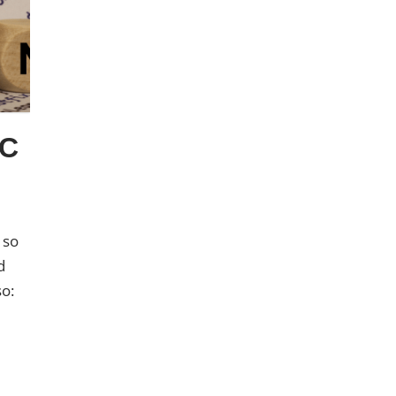
C
 so
d
o: