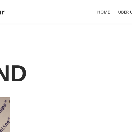
ur
HOME
ÜBER 
ND