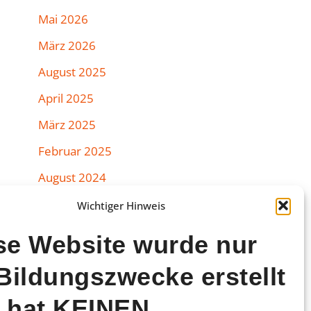
Mai 2026
März 2026
August 2025
April 2025
März 2025
Februar 2025
August 2024
Juli 2024
Wichtiger Hinweis
Juni 2024
se Website wurde nur
März 2024
 Bildungszwecke erstellt
Februar 2024
 hat KEINEN
Januar 2024