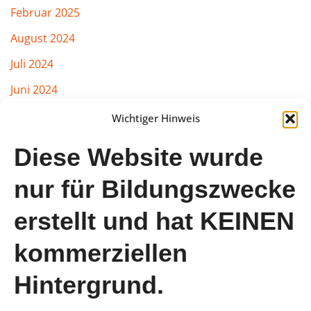
Februar 2025
August 2024
Juli 2024
Juni 2024
März 2024
Wichtiger Hinweis
Februar 2024
Diese Website wurde
Januar 2024
nur für Bildungszwecke
August 2023
erstellt und hat KEINEN
Juli 2023
Juni 2023
kommerziellen
Mai 2023
Hintergrund.
April 2023