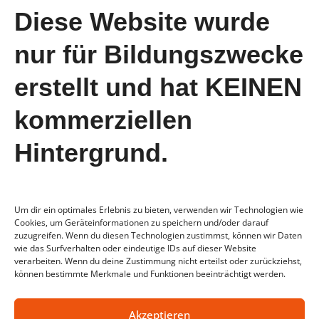
Februar 2024
Diese Website wurde
Januar 2024
nur für Bildungszwecke
August 2023
erstellt und hat KEINEN
Juli 2023
Juni 2023
kommerziellen
Mai 2023
Hintergrund.
April 2023
Um dir ein optimales Erlebnis zu bieten, verwenden wir Technologien wie
Cookies, um Geräteinformationen zu speichern und/oder darauf
zuzugreifen. Wenn du diesen Technologien zustimmst, können wir Daten
wie das Surfverhalten oder eindeutige IDs auf dieser Website
verarbeiten. Wenn du deine Zustimmung nicht erteilst oder zurückziehst,
können bestimmte Merkmale und Funktionen beeinträchtigt werden.
AGB
Datenschutz
Impressum
FAQ
Akzeptieren