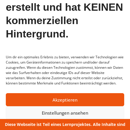
erstellt und hat KEINEN
Juli 2023
Juni 2023
kommerziellen
Mai 2023
Hintergrund.
April 2023
Um dir ein optimales Erlebnis zu bieten, verwenden wir Technologien wie
Cookies, um Geräteinformationen zu speichern und/oder darauf
zuzugreifen. Wenn du diesen Technologien zustimmst, können wir Daten
wie das Surfverhalten oder eindeutige IDs auf dieser Website
verarbeiten. Wenn du deine Zustimmung nicht erteilst oder zurückziehst,
können bestimmte Merkmale und Funktionen beeinträchtigt werden.
AGB
Datenschutz
Impressum
FAQ
Akzeptieren
Einstellungen ansehen
Diese Webseite ist Teil eines Lernprojektes. Alle Inhalte sind
Datenschutz
Impressum