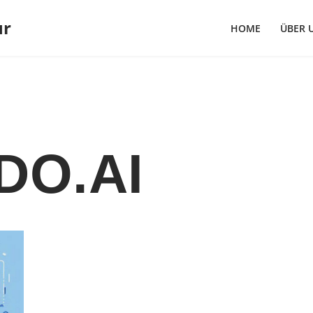
ur
HOME
ÜBER 
DO.AI