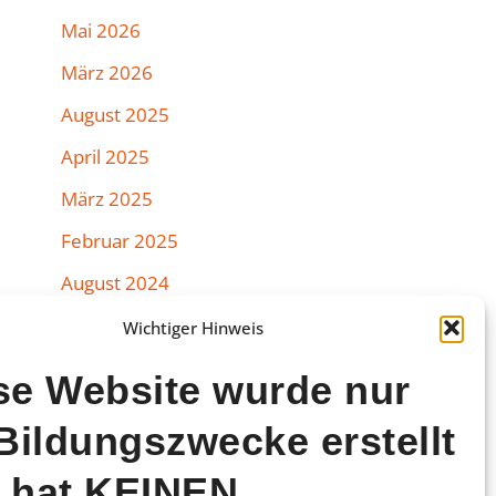
Mai 2026
März 2026
August 2025
April 2025
März 2025
Februar 2025
August 2024
Juli 2024
Wichtiger Hinweis
Juni 2024
se Website wurde nur
März 2024
 Bildungszwecke erstellt
Februar 2024
 hat KEINEN
Januar 2024