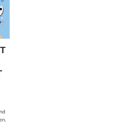
T
T
und
en.