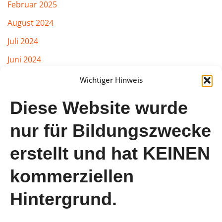
Februar 2025
August 2024
Juli 2024
Juni 2024
März 2024
Wichtiger Hinweis
Februar 2024
Diese Website wurde
Januar 2024
nur für Bildungszwecke
August 2023
erstellt und hat KEINEN
Juli 2023
Juni 2023
kommerziellen
Mai 2023
Hintergrund.
April 2023