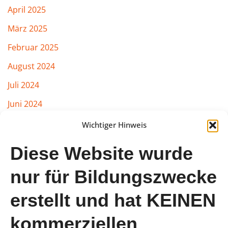
April 2025
März 2025
Februar 2025
August 2024
Juli 2024
Juni 2024
März 2024
Wichtiger Hinweis
Februar 2024
Diese Website wurde
Januar 2024
nur für Bildungszwecke
August 2023
erstellt und hat KEINEN
Juli 2023
Juni 2023
kommerziellen