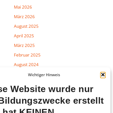
Mai 2026
März 2026
August 2025
April 2025
März 2025
Februar 2025
August 2024
Juli 2024
Wichtiger Hinweis
Juni 2024
se Website wurde nur
März 2024
 Bildungszwecke erstellt
Februar 2024
 hat KEINEN
Januar 2024