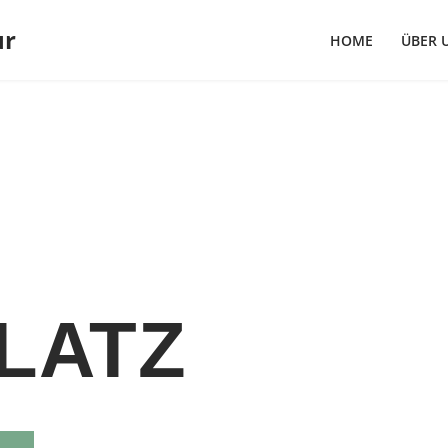
ur
HOME
ÜBER 
LATZ