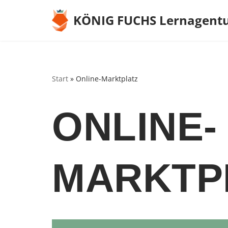
KÖNIG FUCHS Lernagent
Zum
Inhalt
springen
Start
»
Online-Marktplatz
ONLINE-
MARKTP