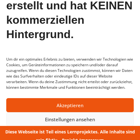
erstellt und hat KEINEN
Juli 2023
Juni 2023
kommerziellen
Mai 2023
Hintergrund.
April 2023
Um dir ein optimales Erlebnis zu bieten, verwenden wir Technologien wie
Cookies, um Geräteinformationen zu speichern und/oder darauf
zuzugreifen. Wenn du diesen Technologien zustimmst, können wir Daten
wie das Surfverhalten oder eindeutige IDs auf dieser Website
verarbeiten. Wenn du deine Zustimmung nicht erteilst oder zurückziehst,
können bestimmte Merkmale und Funktionen beeinträchtigt werden.
AGB
Datenschutz
Impressum
FAQ
Akzeptieren
Einstellungen ansehen
Diese Webseite ist Teil eines Lernprojektes. Alle Inhalte sind
Datenschutz
Impressum