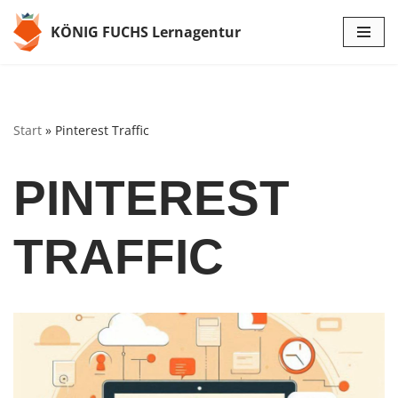
KÖNIG FUCHS Lernagentur
Zum
Inhalt
springen
Start
»
Pinterest Traffic
PINTEREST
TRAFFIC