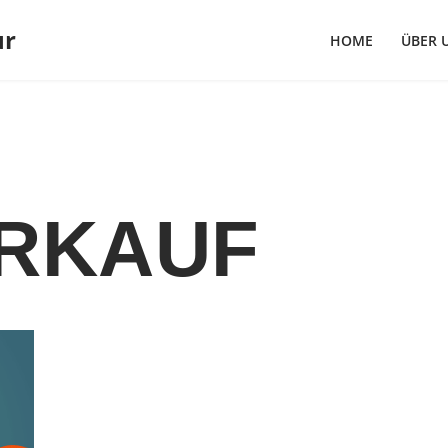
ur
HOME
ÜBER 
RKAUF