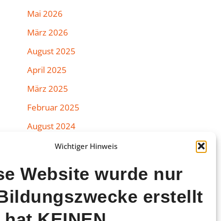
Mai 2026
März 2026
August 2025
April 2025
März 2025
Februar 2025
August 2024
Juli 2024
Wichtiger Hinweis
Juni 2024
se Website wurde nur
März 2024
 Bildungszwecke erstellt
Februar 2024
 hat KEINEN
Januar 2024