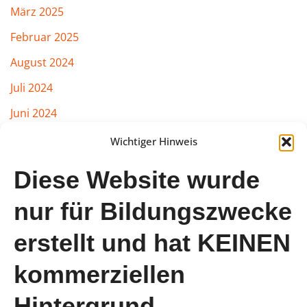
März 2025
Februar 2025
August 2024
Juli 2024
Juni 2024
März 2024
Wichtiger Hinweis
Februar 2024
Diese Website wurde
Januar 2024
nur für Bildungszwecke
August 2023
erstellt und hat KEINEN
Juli 2023
Juni 2023
kommerziellen
Mai 2023
Hintergrund.