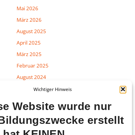
Mai 2026
März 2026
August 2025
April 2025
März 2025
Februar 2025
August 2024
Juli 2024
Wichtiger Hinweis
Juni 2024
se Website wurde nur
März 2024
 Bildungszwecke erstellt
Februar 2024
 hat KEINEN
Januar 2024