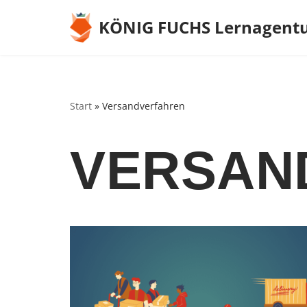
KÖNIG FUCHS Lernagent
Zum
Inhalt
springen
Start
»
Versandverfahren
VERSAN