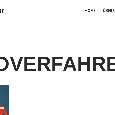
ur
HOME
ÜBER 
DVERFAHR